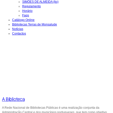
SIMÕES DE ALMEIDA (tio)
Regulamento
Horário
Faqs
Catálogo Online
Bibliotecas Terras de Monsalude
Notícias
Contactos
A Biblioteca
A Rede Nacional de Bibliotecas Públicas é uma realização conjunta da
Administração Central e dos municípios portugueses, que tem como objetivo