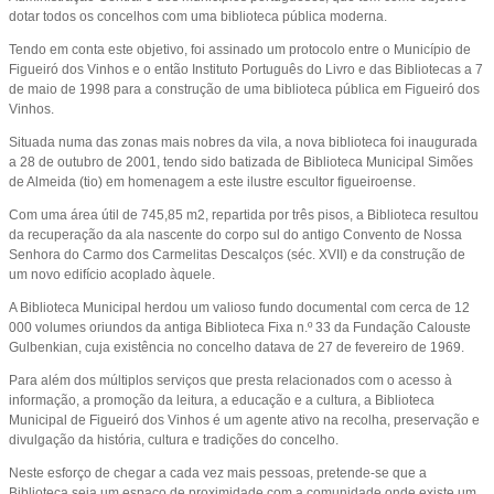
dotar todos os concelhos com uma biblioteca pública moderna.
Tendo em conta este objetivo, foi assinado um protocolo entre o Município de
Figueiró dos Vinhos e o então Instituto Português do Livro e das Bibliotecas a 7
de maio de 1998 para a construção de uma biblioteca pública em Figueiró dos
Vinhos.
Situada numa das zonas mais nobres da vila, a nova biblioteca foi inaugurada
a 28 de outubro de 2001, tendo sido batizada de Biblioteca Municipal Simões
de Almeida (tio) em homenagem a este ilustre escultor figueiroense.
Com uma área útil de 745,85 m2, repartida por três pisos, a Biblioteca resultou
da recuperação da ala nascente do corpo sul do antigo Convento de Nossa
Senhora do Carmo dos Carmelitas Descalços (séc. XVII) e da construção de
um novo edifício acoplado àquele.
A Biblioteca Municipal herdou um valioso fundo documental com cerca de 12
000 volumes oriundos da antiga Biblioteca Fixa n.º 33 da Fundação Calouste
Gulbenkian, cuja existência no concelho datava de 27 de fevereiro de 1969.
Para além dos múltiplos serviços que presta relacionados com o acesso à
informação, a promoção da leitura, a educação e a cultura, a Biblioteca
Municipal de Figueiró dos Vinhos é um agente ativo na recolha, preservação e
divulgação da história, cultura e tradições do concelho.
Neste esforço de chegar a cada vez mais pessoas, pretende-se que a
Biblioteca seja um espaço de proximidade com a comunidade onde existe um